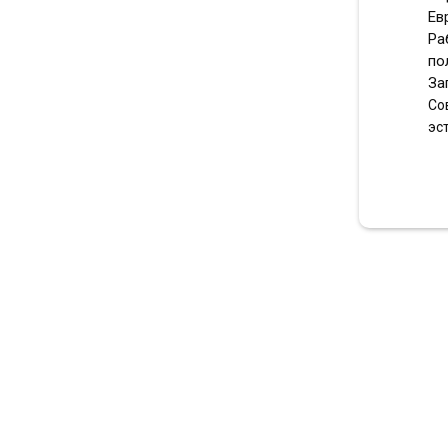
Ев
Ра
по
За
Со
эс