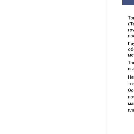
Т
(Т
гр
по
Гр
об
ме
То
вы
На
то
Ос
по
ма
пл