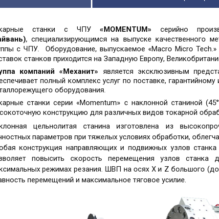
окарные станки с ЧПУ
«
MOMENTUM
»
серийно произ
айвань)
, специализирующимся на выпуске качественного м
уппы с ЧПУ. Оборудование, выпускаемое «Macro Micro Tech.
ставок станков приходится на Западную Европу, Великобритан
уппа компаний «Механит»
является эксклюзивным предст
еспечивает полный комплекс услуг по поставке, гарантийному
таллорежущего оборудования.
карные станки серии «
Momentum
» с наклонной станиной (45
сокоточную конструкцию для различных видов токарной обраб
клонная цельнолитая станина изготовлена из высокопроч
чностных параметров при тяжелых условиях обработки, облегча
обая конструкция направляющих и подвижных узлов станка
зволяет повысить скорость перемещения узлов станка 
ксимальных режимах резания. ШВП на осях Х и
Z
большого (д
авность перемещений и максимальное тяговое усилие.