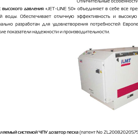
Отличительные
особенност
с высокого давления
«
JET-LINE 50
»
объединяет в себе все пр
ей воды. Обеспечивает отличную эффективность и высокую
иально разработан для удовлетворения потребностей Европ
ие показатели надежности и производительности.
ляемый системой ЧПУ дозатор песка
(п
атент No
ZL200820205756