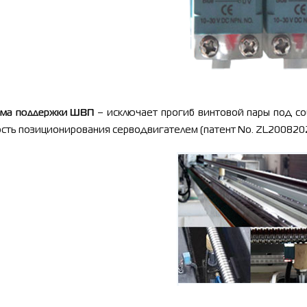
ема поддержки ШВП
–
исключает прогиб винтовой пары под с
ость позиционирования серводвигателем (патент
No. ZL200820