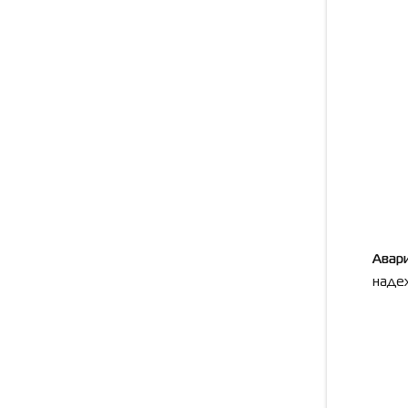
Авар
наде