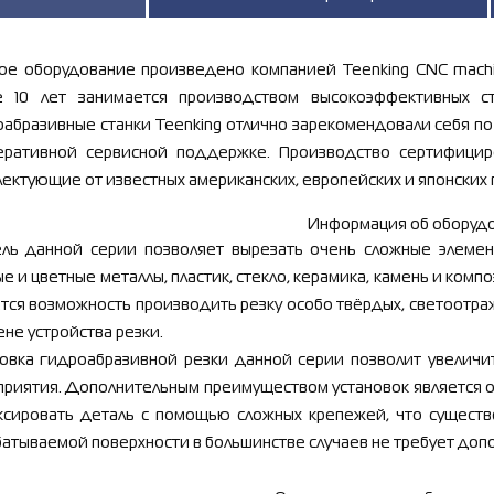
ое оборудование произведено компанией Teenking CNC machin
е 10 лет занимается производством высокоэффективных с
абразивные станки Teenking отлично зарекомендовали себя по
еративной сервисной поддержке. Производство сертифицир
ектующие от известных американских, европейских и японских
Информация об оборудо
ль данной серии
позволяет вырезать очень сложные элемен
е и цветные металлы, пластик, стекло, керамика, камень и ком
тся возможность производить резку особо твёрдых, светоотр
ене устройства резки.
новка гидроабразивной резки данной серии
позволит увеличи
приятия. Дополнительным преимуществом установок
является 
ксировать деталь с помощью сложных крепежей, что существе
атываемой поверхности в большинстве случаев не требует доп