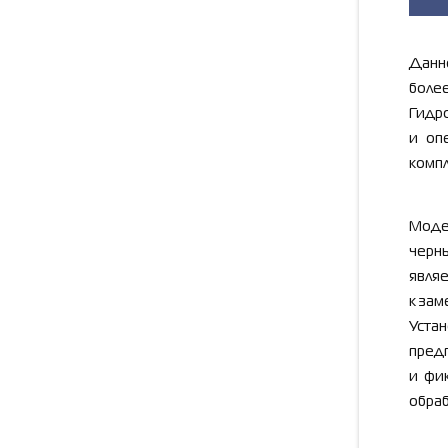
Данн
боле
Гидро
и оп
компл
Моде
черны
являе
к зам
Уста
пред
и фи
обраб