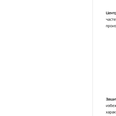
Цент
часте
прои
Защи
избеж
харак