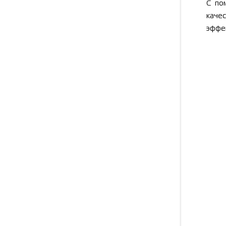
С по
каче
эффек