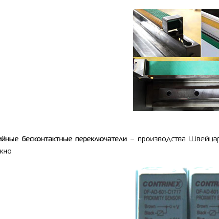
ийные бесконтактные переключатели
–
производства Швейцар
жно