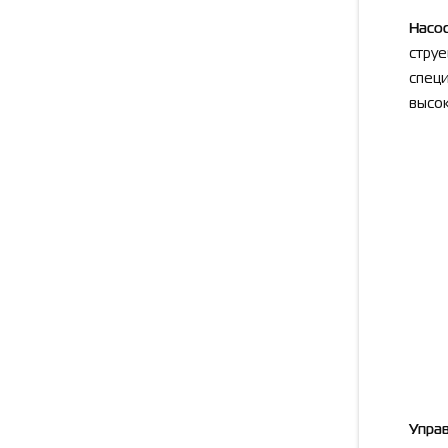
Насо
стру
спец
высок
Управ